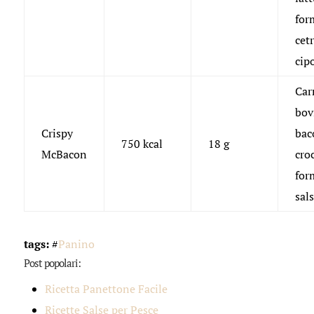
for
cetr
cip
Car
bov
Crispy
bac
750 kcal
18 g
McBacon
cro
for
sal
tags:
#
Panino
Post popolari:
Ricetta Panettone Facile
Ricette Salse per Pesce