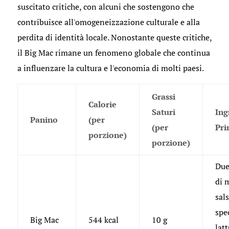
suscitato critiche, con alcuni che sostengono che
contribuisce all'omogeneizzazione culturale e alla
perdita di identità locale. Nonostante queste critiche,
il Big Mac rimane un fenomeno globale che continua
a influenzare la cultura e l'economia di molti paesi.
Grassi
Calorie
Saturi
Ing
Panino
(per
(per
Pri
porzione)
porzione)
Due
di 
sal
spe
Big Mac
544 kcal
10 g
lat