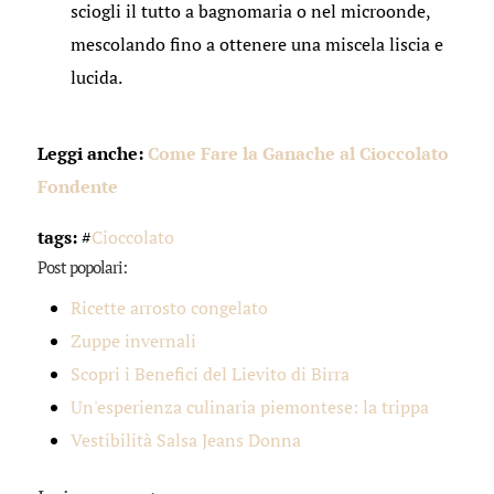
sciogli il tutto a bagnomaria o nel microonde,
mescolando fino a ottenere una miscela liscia e
lucida.
Leggi anche:
Come Fare la Ganache al Cioccolato
Fondente
tags:
#
Cioccolato
Post popolari:
Ricette arrosto congelato
Zuppe invernali
Scopri i Benefici del Lievito di Birra
Un'esperienza culinaria piemontese: la trippa
Vestibilità Salsa Jeans Donna