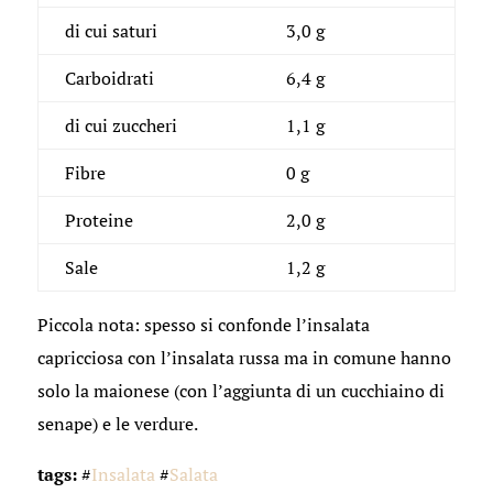
di cui saturi
3,0 g
Carboidrati
6,4 g
di cui zuccheri
1,1 g
Fibre
0 g
Proteine
2,0 g
Sale
1,2 g
Piccola nota: spesso si confonde l’insalata
capricciosa con l’insalata russa ma in comune hanno
solo la maionese (con l’aggiunta di un cucchiaino di
senape) e le verdure.
tags:
#
Insalata
#
Salata