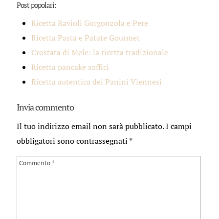
Post popolari:
Ricetta Ravioli Gorgonzola e Pere
Ricetta Pasta e Patate Gourmet
Crostata di Mele: la ricetta tradizionale
Ricetta pancake soffici
Ricetta autentica dei Panini Viennesi
Invia commento
Il tuo indirizzo email non sarà pubblicato.
I campi
obbligatori sono contrassegnati
*