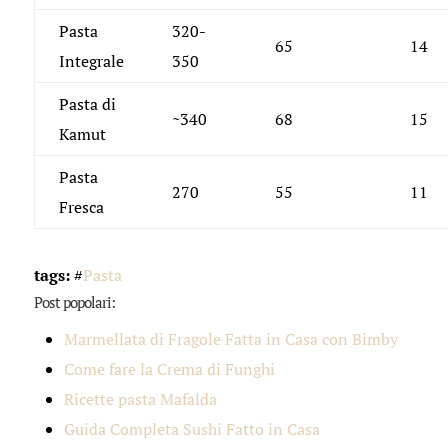
Pasta
320-
65
14
Integrale
350
Pasta di
~340
68
15
Kamut
Pasta
270
55
11
Fresca
tags:
#
Pasta
Post popolari:
Marmellata di Fragole Fatta in Casa con Bimby
Come fare la Crema di Funghi
Ricette pasta Mafalda
Guida Completa Sushi Fatto in Casa