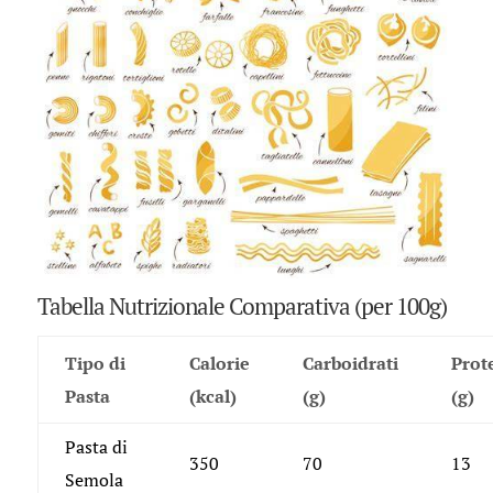
Tabella Nutrizionale Comparativa (per 100g)
Tipo di
Calorie
Carboidrati
Prot
Pasta
(kcal)
(g)
(g)
Pasta di
350
70
13
Semola