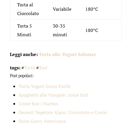
Torta al
Variabile
180°C
Cioccolato
Torta 5
30-35
180°C
Minuti
minuti
Leggi anche:
Torta allo Yogurt Salutare
tags:
#
Torta
#
Tort
Post popolari:
Torta Yogurt Greco Facile
Spaghetti alle Vongole: come farli
Come fare i Nachos
Dessert Vegetale Alpro: Cioccolato e Cocco
Salsa Gravy Americana