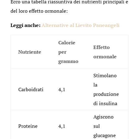
Ecco una tabella riassuntiva dei nutrienti principali e
del loro effetto ormonale:
Leggi anche:
Alternative al Lievito Paneangeli
Calorie
Effetto
Nutriente
per
ormonale
grammo
Stimolano
la
Carboidrati
4,1
produzione
di insulina
Agiscono
Proteine
4,1
sul
glucagone