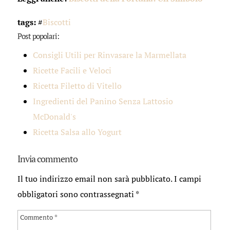
tags:
#
Biscotti
Post popolari:
Consigli Utili per Rinvasare la Marmellata
Ricette Facili e Veloci
Ricetta Filetto di Vitello
Ingredienti del Panino Senza Lattosio
McDonald's
Ricetta Salsa allo Yogurt
Invia commento
Il tuo indirizzo email non sarà pubblicato.
I campi
obbligatori sono contrassegnati
*