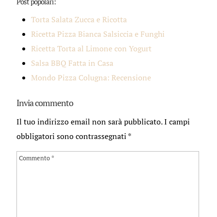
Post popolari:
Torta Salata Zucca e Ricotta
Ricetta Pizza Bianca Salsiccia e Funghi
Ricetta Torta al Limone con Yogurt
Salsa BBQ Fatta in Casa
Mondo Pizza Colugna: Recensione
Invia commento
Il tuo indirizzo email non sarà pubblicato.
I campi
obbligatori sono contrassegnati
*