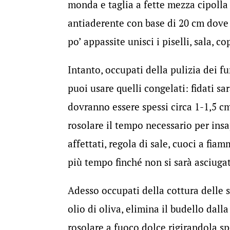
monda e taglia a fette mezza cipolla e
antiaderente con base di 20 cm dove 
po’ appassite unisci i piselli, sala, c
Intanto, occupati della pulizia dei f
puoi usare quelli congelati: fidati s
dovranno essere spessi circa 1-1,5 cm.
rosolare il tempo necessario per insap
affettati, regola di sale, cuoci a fiam
più tempo finché non si sarà asciugat
Adesso occupati della cottura delle s
olio di oliva, elimina il budello dall
rosolare a fuoco dolce rigirandola sp