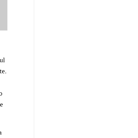
ul
te.
e
o
le
a