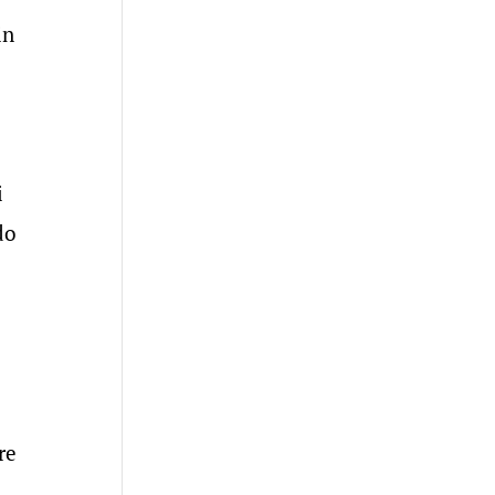
in
i
do
re
.