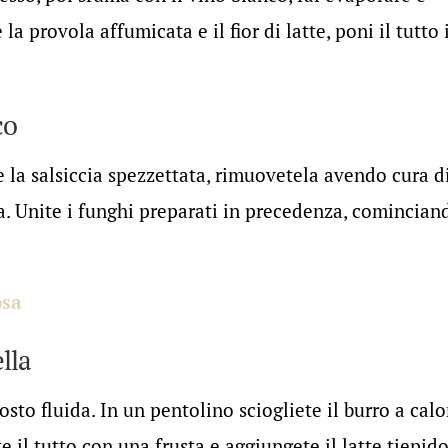
 la provola affumicata e il fior di latte, poni il tutto 
co
 la salsiccia spezzettata, rimuovetela avendo cura d
ura. Unite i funghi preparati in precedenza, comincian
osa
lla
sto fluida. In un pentolino sciogliete il burro a calo
 il tutto con una frusta e aggiungete il latte tiepido