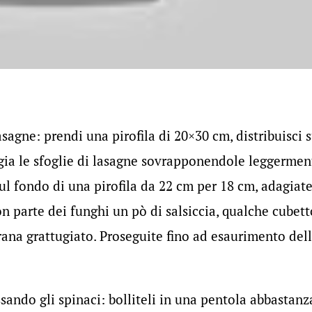
sagne: prendi una pirofila di 20×30 cm, distribuisci s
gia le sfoglie di lasagne sovrapponendole leggermen
ul fondo di una pirofila da 22 cm per 18 cm, adagiat
on parte dei funghi un pò di salsiccia, qualche cubett
rana grattugiato. Proseguite fino ad esaurimento del
ssando gli spinaci: bolliteli in una pentola abbastanz