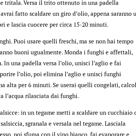
 tritala. Versa il trito ottenuto in una padella
avrai fatto scaldare un giro d’olio, appena saranno 
opri e lascia cuocere per circa 15-20 minuti.
unghi. Puoi usare quelli freschi, ma se non hai tempo
aranno buoni ugualmente. Monda i funghi e affettali,
 In una padella versa l’olio, unisci l’aglio e fai
orire l’olio, poi elimina l’aglio e unisci funghi
ma alta per 6 minuti. Se userai quelli congelati, calco
a l’acqua rilasciata dai funghi.
alsicce: in un tegame metti a scaldare un cucchiaio 
a salsiccia, sgranala e versala nel tegame. Lasciala
esso, poi sfuma con il vino bianco, fai evaporare e