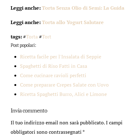
Leggi anche:
Torta Senza Olio di Semi: La Guida
Leggi anche:
Torta allo Yogurt Salutare
tags:
#
Torta
#
Tort
Post popolari:
Ricetta facile per l'Insalata di Seppie
Spaghetti di Riso Fatti in Casa
Come cucinare ravioli perfetti
Come preparare Crepes Salate con Uovo
Ricetta Spaghetti Burro, Alici e Limone
Invia commento
Il tuo indirizzo email non sarà pubblicato.
I campi
obbligatori sono contrassegnati
*