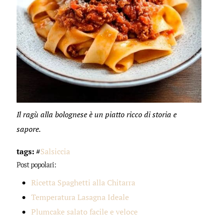
Il ragù alla bolognese è un piatto ricco di storia e
sapore.
tags:
#
Salsiccia
Post popolari:
Ricetta Spaghetti alla Chitarra
Temperatura Lasagna Ideale
Plumcake salato facile e veloce