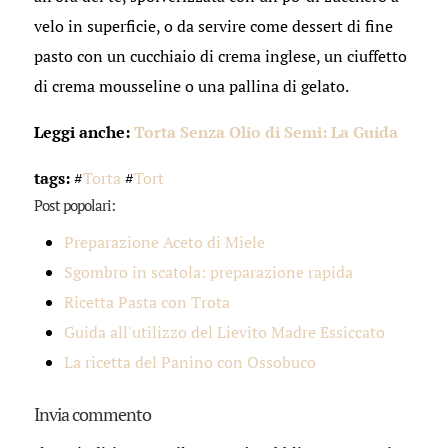
velo in superficie, o da servire come dessert di fine
pasto con un cucchiaio di crema inglese, un ciuffetto
di crema mousseline o una pallina di gelato.
Leggi anche:
Torta Senza Olio di Semi: La Guida
tags:
#
Torta
#
Tort
Post popolari:
Preparazione Aceto di Miele
Sgombro in scatola: preparazione rapida
Ricetta Pasta con Trota
Guida all'utilizzo del Lievito Madre Essiccato
La ricetta del Panino con Ossobuco
Invia commento