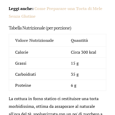
Leggi anche:
Come Preparare una Torta di Mele
Senza Glutine
Tabella Nutrizionale (per porzione)
Valore Nutrizionale
Quantità
Calorie
Circa 300 kcal
Grassi
15 g
Carboidrati
35 g
Proteine
6 g
La cottura in forno statico ci restituisce una torta
morbidissima, ottima da assaporare al naturale
all'ora del tè, spolverizzata con un po' di zucchero a