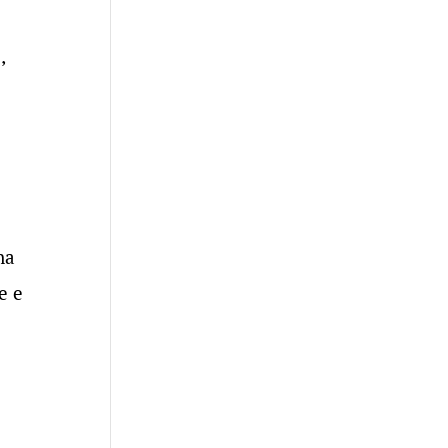
,
na
e e